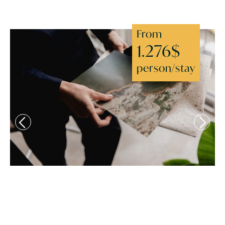
From
1.276$
person/stay