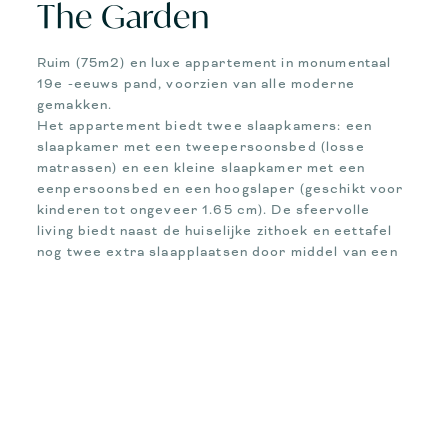
The Garden
Ruim (75m2) en luxe appartement in monumentaal
19e -eeuws pand, voorzien van alle moderne
gemakken.
Het appartement biedt twee slaapkamers: een
slaapkamer met een tweepersoonsbed (losse
matrassen) en een kleine slaapkamer met een
eenpersoonsbed en een hoogslaper (geschikt voor
kinderen tot ongeveer 1.65 cm). De sfeervolle
living biedt naast de huiselijke zithoek en eettafel
nog twee extra slaapplaatsen door middel van een
sofabank (het appartement is geschikt tot 5
personen). De keuken is volledig ingericht met
fornuis, combi-magnetron, koelkast, vaatwasser en
bijbehorende inventaris. De ruime, lichte badkamer
is voorzien van een dubbele inloopdouche.
BOOK YOUR STAY